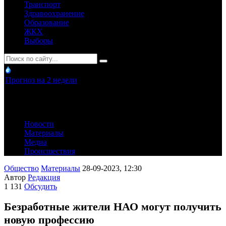
Транспорт
Здравоохранение
Образование
ЖКХ
Выборы
Прогноз на 2 недели
Новости
Материалы
Медиа
Происшествия
Общество
Материалы
28-09-2023, 12:30
Автор
Редакция
1 131
Обсудить
Безработные жители НАО могут получить
новую профессию