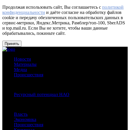
Продолжая использовать сайт, Вы соглашаетесь с
политикой
конфиденциальности
и даёте согласие на обработку файлов
cookie и передачу обезличенных пользовательских данных в
сервис-метрики, Яндекс.Метрика, Рамблер/топ-100, SberADS
и top.mail.ru. Если Вы не хотите, чтобы ваши данные
обрабатывались, покиньте сайт.
Принять
Новости
Материалы
Медиа
Происшествия
Спецпроекты:
Ресурсный потенциал НАО
Рубрики
Власть
Экономика
Происшествия
Криминал