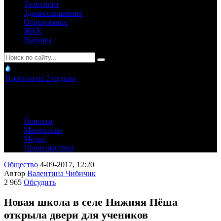
Транспорт
Здравоохранение
Образование
ЖКХ
Выборы
Прогноз на 2 недели
Новости
Материалы
Медиа
Происшествия
Общество
4-09-2017, 12:20
Автор
Валентина Чибичик
2 965
Обсудить
Новая школа в селе Нижняя Пёша
открыла двери для учеников