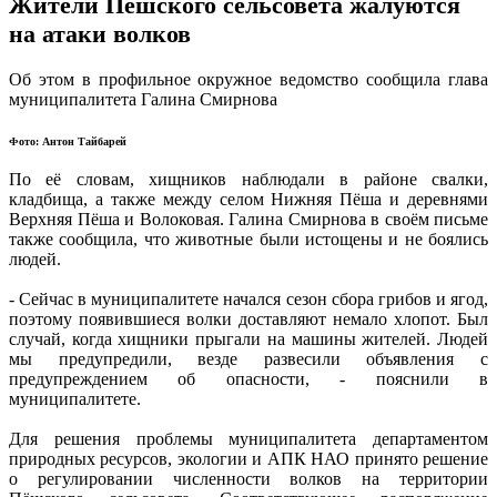
Жители Пёшского сельсовета жалуются
на атаки волков
Об этом в профильное окружное ведомство сообщила глава
муниципалитета Галина Смирнова
Фото: Антон Тайбарей
По её словам, хищников наблюдали в районе свалки,
кладбища, а также между селом Нижняя Пёша и деревнями
Верхняя Пёша и Волоковая. Галина Смирнова в своём письме
также сообщила, что животные были истощены и не боялись
людей.
- Сейчас в муниципалитете начался сезон сбора грибов и ягод,
поэтому появившиеся волки доставляют немало хлопот. Был
случай, когда хищники прыгали на машины жителей. Людей
мы предупредили, везде развесили объявления с
предупреждением об опасности, - пояснили в
муниципалитете.
Для решения проблемы муниципалитета департаментом
природных ресурсов, экологии и АПК НАО принято решение
о регулировании численности волков на территории