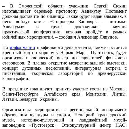
– В Смоленской области художник Сергей Сюхин
изготавливает барельеф протопопу Аввакуму. Постамент
должны доставить по зимнику. Также будет издан альманах, в
него войдут книга «Староверы Заполярья – потомки
Аввакума» и труды докладчиков научно-
практической конференции, которая пройдёт в рамках
юбилейных мероприятий, – сообщил Александр Ляпунов.
По
информации
профильного департамента, также состоится
крестный ход по маршруту Нарьян-Мар – Пустозерск, будет
организован творческий вечер исследователей фольклора
староверов. В планах открытие межрегиональной выставки,
концерт духовных песнопений, литературная встреча с
писателями, творческая лаборатория по древнерусской
каллиграфии.
В празднике планируют принять участие гости из Москвы,
Санкт-Петербурга, Алтайского края, Монголии, Литвы,
Латвии, Беларуси, Украины.
Организаторы мероприятия - региональный департамент
образования культуры и спорта, Ненецкий краеведческий
музей, историко-культурный и ландшафтный музей-
заповедник «Пустозерск», Этнокультурный центр НАО,