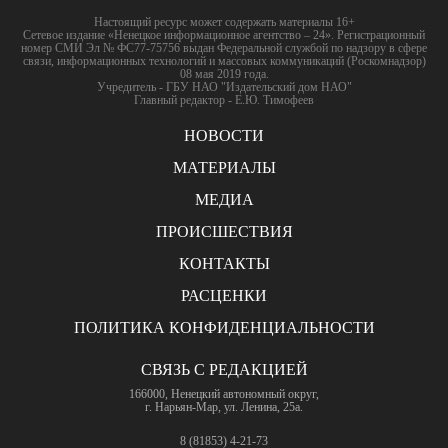
Настоящий ресурс может содержать материалы 16+
Сетевое издание «Ненецкое информационное агентство – 24». Регистрационный
номер СМИ Эл № ФС77-75756 выдан Федеральной службой по надзору в сфере
связи, информационных технологий и массовых коммуникаций (Роскомнадзор)
08 мая 2019 года.
Учредитель - ГБУ НАО "Издательский дом НАО"
Главный редактор - Е.Ю. Тимофеев
НОВОСТИ
МАТЕРИАЛЫ
МЕДИА
ПРОИСШЕСТВИЯ
КОНТАКТЫ
РАСЦЕНКИ
ПОЛИТИКА КОНФИДЕНЦИАЛЬНОСТИ
СВЯЗЬ С РЕДАКЦИЕЙ
166000, Ненецкий автономный округ,
г. Нарьян-Мар, ул. Ленина, 25а.
8 (81853) 4-21-73