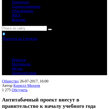
Транспорт
Здравоохранение
Образование
ЖКХ
Выборы
Прогноз на 2 недели
Новости
Материалы
Медиа
Происшествия
Общество
26-07-2017, 16:00
Автор
Кирилл Михеев
1 275
Обсудить
Антитабачный проект внесут в
правительство к началу учебного года