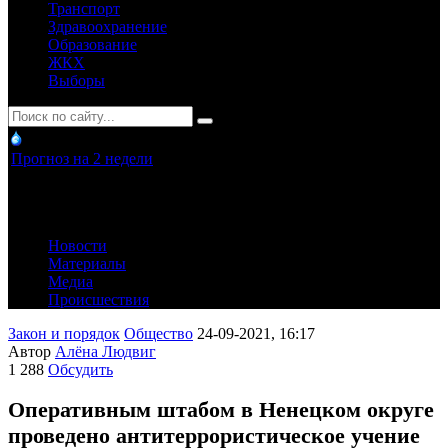
Транспорт
Здравоохранение
Образование
ЖКХ
Выборы
Прогноз на 2 недели
Новости
Материалы
Медиа
Происшествия
Закон и порядок
Общество
24-09-2021, 16:17
Автор
Алёна Людвиг
1 288
Обсудить
Оперативным штабом в Ненецком округе
проведено антитеррористическое учение