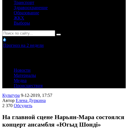
Транспорт
Здравоохранение
Образование
ЖКХ
Выборы
Прогноз на 2 недели
Новости
Материалы
Медиа
Происшествия
Культура
9-12-2019, 17:57
Автор
Елена Дуркина
2 370
Обсудить
На главной сцене Нарьян-Мара состоялся
концерт ансамбля «Югыд Шондi»