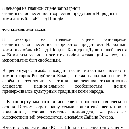
8 декабря на главной сцене заполярной
столицы
своё
песенное творчество представил Народный
коми ансамбль «
Югыд
Шондi
»
Фото: Екатерина Эстер/
nao24.ru
8 декабря на главной сцене заполярной
столицы
своё
песенное творчество представил Народный
коми ансамбль «
Югыд
Шондi
». Концерт «Души нашей песня
– Коми земля» мог посетить любой желающий – вход на
мероприятие был свободный.
В репертуар ансамбля входят песни известных поэтов и
композиторов Республики Коми, а также народные песни. В
своём выступлении участники коллектива традиционно
следовали национальным особенностям пения,
придерживаясь культурных традиций коми-народа.
– К концерту мы готовились ещё с прошлого творческого
сезона. В этом году в нашу семью вошли ещё шесть новых
вокалистов, состав заметно помолодел, – рассказал
художественный руководитель ансамбля Дайана Рочева.
Вместе с коллективом «
Югыд
Шондi
» разделил одну сцену в