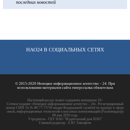
последних новостей
НАО24 В СОЦИАЛЬНЫХ СЕТЯХ
© 2015-2020 Ненецкое информационное агентство – 24. При
использовании материалов сайта гиперссылка обязательна
Настоящий ресурс может содержать материалы 16+
Сетевое издание «Ненецкое информационное агентство – 24». Регистрационный
номер СМИ Эл № ФС77-75756 выдан Федеральной службой по надзору в сфере
связи, информационных технологий и массовых коммуникаций (Роскомнадзор)
08 мая 2019 года.
Учредитель - ГБУ НАО "Издательский дом НАО"
Главный редактор - Е.Ю. Тимофеев