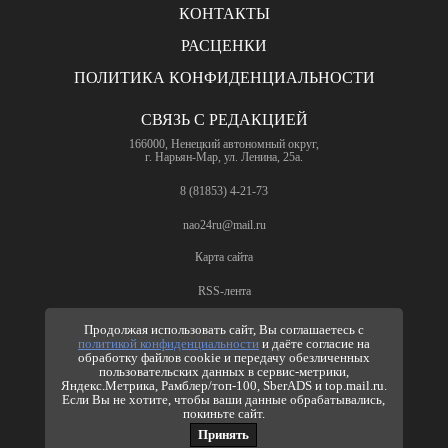
КОНТАКТЫ
РАСЦЕНКИ
ПОЛИТИКА КОНФИДЕНЦИАЛЬНОСТИ
СВЯЗЬ С РЕДАКЦИЕЙ
166000, Ненецкий автономный округ,
г. Нарьян-Мар, ул. Ленина, 25а.
8 (81853) 4-21-73
nao24ru@mail.ru
Карта сайта
RSS-лента
ПО ВОПРОСАМ РЕКЛАМЫ
Продолжая использовать сайт, Вы соглашаетесь с
политикой конфиденциальности
и даёте согласие на
8 (81853) 4-63-61
обработку файлов cookie и передачу обезличенных
пользовательских данных в сервис-метрики,
nao24ru@mail.ru
Яндекс.Метрика, Рамблер/топ-100, SberADS и top.mail.ru.
info@nao24.ru
Если Вы не хотите, чтобы ваши данные обрабатывались,
покиньте сайт.
Принять