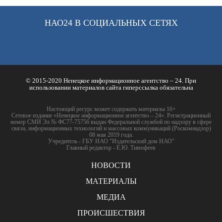
НАО24 В СОЦИАЛЬНЫХ СЕТЯХ
© 2015-2020 Ненецкое информационное агентство – 24. При
использовании материалов сайта гиперссылка обязательна
Настоящий ресурс может содержать материалы 16+
Сетевое издание «Ненецкое информационное агентство – 24». Регистрационный
номер СМИ Эл № ФС77-75756 выдан Федеральной службой по надзору в сфере
связи, информационных технологий и массовых коммуникаций (Роскомнадзор)
08 мая 2019 года.
Учредитель - ГБУ НАО "Издательский дом НАО"
Главный редактор - Е.Ю. Тимофеев
НОВОСТИ
МАТЕРИАЛЫ
МЕДИА
ПРОИСШЕСТВИЯ