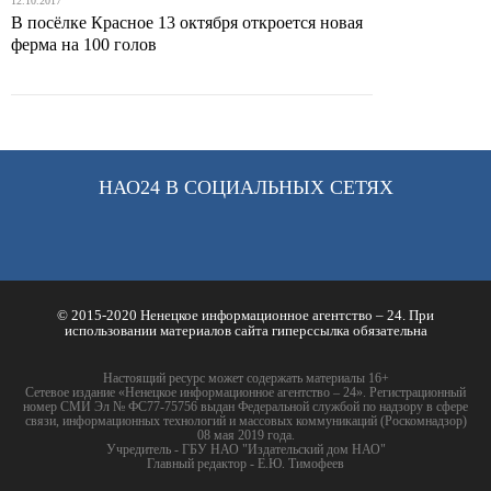
12.10.2017
В посёлке Красное 13 октября откроется новая
ферма на 100 голов
НАО24 В СОЦИАЛЬНЫХ СЕТЯХ
© 2015-2020 Ненецкое информационное агентство – 24. При
использовании материалов сайта гиперссылка обязательна
Настоящий ресурс может содержать материалы 16+
Сетевое издание «Ненецкое информационное агентство – 24». Регистрационный
номер СМИ Эл № ФС77-75756 выдан Федеральной службой по надзору в сфере
связи, информационных технологий и массовых коммуникаций (Роскомнадзор)
08 мая 2019 года.
Учредитель - ГБУ НАО "Издательский дом НАО"
Главный редактор - Е.Ю. Тимофеев