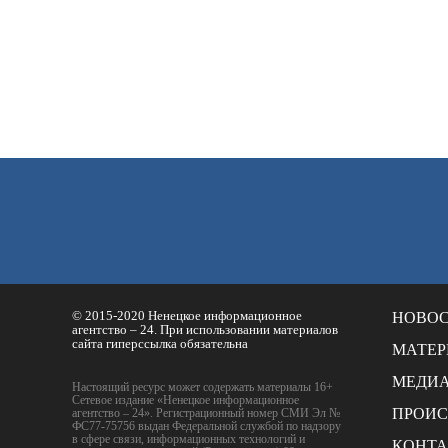
© 2015-2020 Ненецкое информационное
НОВО
агентство – 24. При использовании материалов
сайта гиперссылка обязательна
МАТЕ
МЕДИ
Настоящий ресурс может содержать материалы 16+
Сетевое издание «Ненецкое информационное
ПРОИ
агентство – 24». Регистрационный номер СМИ Эл №
ФС77-75756 выдан Федеральной службой по надзору
в сфере связи, информационных технологий и
КОНТ