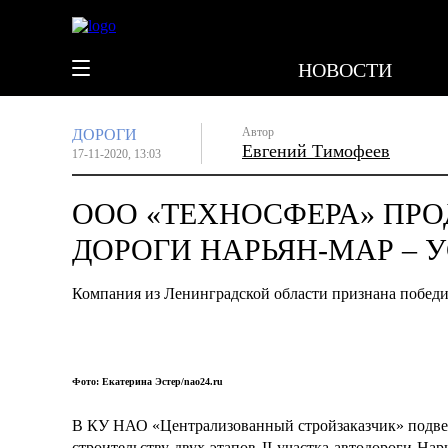
НОВОСТИ
Автор
ДОРОГИ
Евгений Тимофеев
17-11-2020, 13:03
ООО «ТЕХНОСФЕРА» ПР
ДОРОГИ НАРЬЯН-МАР – 
Компания из Ленинградской области признана победит
Фото: Екатерина Эстер/nao24.ru
В КУ НАО «Централизованный стройзаказчик» подвел
строительству двух этапов II участка автодороги Н