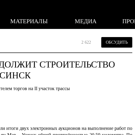
МАТЕРИАЛЫ
МЕДИА
ПРО
2 622
ОБСУДИТЬ
ОДОЛЖИТ СТРОИТЕЛЬСТВО
УСИНСК
елем торгов на II участок трассы
и итоги двух электронных аукционов на выполнение работ по
арьян-Мар – Усинск общей протяжённостью 20,59 километра. По