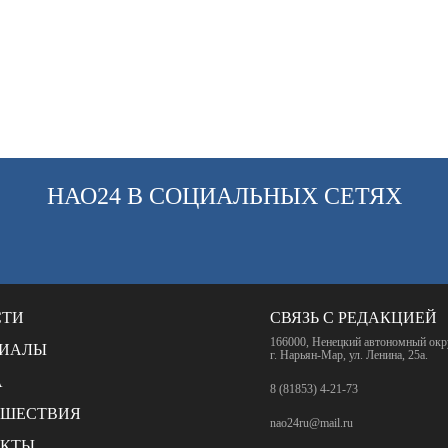
НАО24 В СОЦИАЛЬНЫХ СЕТЯХ
СТИ
СВЯЗЬ С РЕДАКЦИЕЙ
166000, Ненецкий автономный окр
РИАЛЫ
г. Нарьян-Мар, ул. Ленина, 25а.
А
8 (81853) 4-21-73
СШЕСТВИЯ
nao24ru@mail.ru
АКТЫ