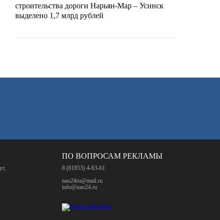
строительства дороги Нарьян-Мар – Усинск
выделено 1,7 млрд рублей
ПО ВОПРОСАМ РЕКЛАМЫ
уг,
8 (81853) 4-63-61
nao24ru@mail.ru
info@nao24.ru