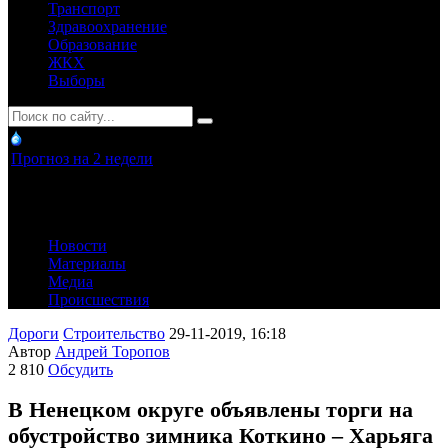
Транспорт
Здравоохранение
Образование
ЖКХ
Выборы
Прогноз на 2 недели
Новости
Материалы
Медиа
Происшествия
Дороги
Строительство
29-11-2019, 16:18
Автор
Андрей Торопов
2 810
Обсудить
В Ненецком округе объявлены торги на
обустройство зимника Коткино – Харьяга