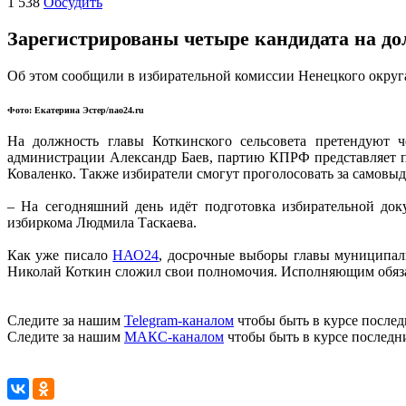
1 538
Обсудить
Зарегистрированы четыре кандидата на до
Об этом сообщили в избирательной комиссии Ненецкого окру
Фото: Екатерина Эстер/nao24.ru
На должность главы Коткинского сельсовета претендуют ч
администрации Александр Баев, партию КПРФ представляет 
Коваленко. Также избиратели смогут проголосовать за самовы
– На сегодняшний день идёт подготовка избирательной док
избиркома Людмила Таскаева.
Как уже писало
НАО24
, досрочные выборы главы муниципаль
Николай Коткин сложил свои полномочия. Исполняющим обязан
Следите за нашим
Telegram-каналом
чтобы быть в курсе послед
Следите за нашим
МАКС-каналом
чтобы быть в курсе последн