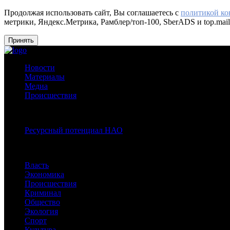
Продолжая использовать сайт, Вы соглашаетесь с
политикой к
метрики, Яндекс.Метрика, Рамблер/топ-100, SberADS и top.mail
Принять
Новости
Материалы
Медиа
Происшествия
Спецпроекты:
Ресурсный потенциал НАО
Рубрики
Власть
Экономика
Происшествия
Криминал
Общество
Экология
Спорт
Культура