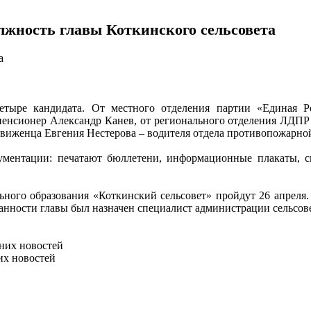
лжность главы Коткинского сельсовета
га
етыре кандидата. От местного отделения партии «Единая Ро
пенсионер Александр Канев, от регионального отделения ЛДПР
движенца Евгения Нестерова – водителя отдела противопожарно
ументации: печатают бюллетени, информационные плакаты, с
ного образования «Коткинский сельсовет» пройдут 26 апреля. 
ности главы был назначен специалист администрации сельсове
них новостей
их новостей