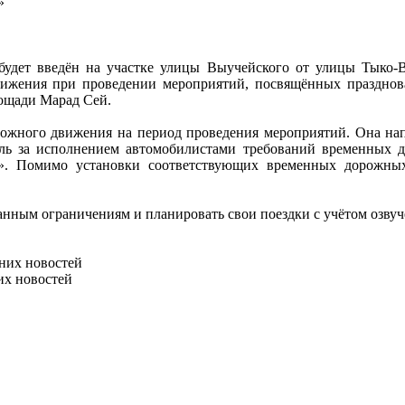
»
будет введён на участке улицы Выучейского от улицы Тыко-В
движения при проведении мероприятий, посвящённых праздно
лощади Марад Сей.
орожного движения на период проведения мероприятий. Она 
оль за исполнением автомобилистами требований временных 
 Помимо установки соответствующих временных дорожных 
анным ограничениям и планировать свои поездки с учётом озву
них новостей
их новостей