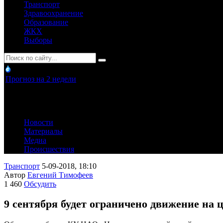
Транспорт
Здравоохранение
Образование
ЖКХ
Выборы
Прогноз на 2 недели
Новости
Материалы
Медиа
Происшествия
Транспорт
5-09-2018, 18:10
Автор
Евгений Тимофеев
1 460
Обсудить
9 сентября будет ограничено движение на