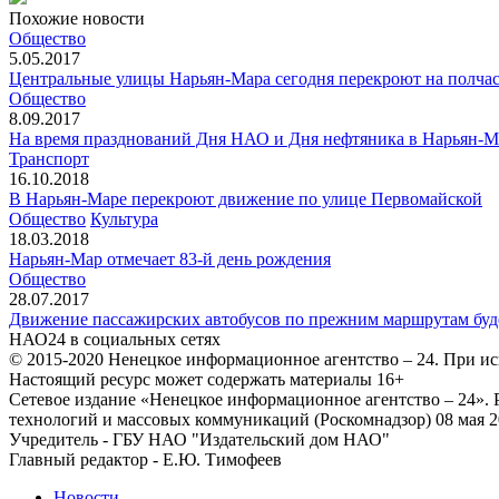
Похожие новости
Общество
5.05.2017
Центральные улицы Нарьян-Мара сегодня перекроют на полча
Общество
8.09.2017
На время празднований Дня НАО и Дня нефтяника в Нарьян-М
Транспорт
16.10.2018
В Нарьян-Маре перекроют движение по улице Первомайской
Общество
Культура
18.03.2018
Нарьян-Мар отмечает 83-й день рождения
Общество
28.07.2017
Движение пассажирских автобусов по прежним маршрутам буде
НАО24 в социальных сетях
© 2015-2020 Ненецкое информационное агентство – 24. При ис
Настоящий ресурс может содержать материалы 16+
Сетевое издание «Ненецкое информационное агентство – 24»
технологий и массовых коммуникаций (Роскомнадзор) 08 мая 2
Учредитель - ГБУ НАО "Издательский дом НАО"
Главный редактор - Е.Ю. Тимофеев
Новости