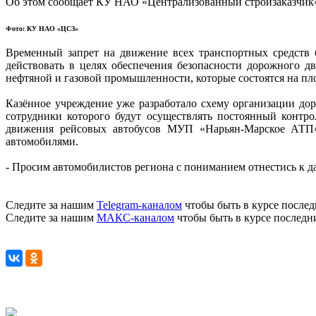
Об этом сообщает КУ НАО «Централизованный стройзаказчик
Фото: КУ НАО «ЦСЗ»
Временный запрет на движение всех транспортных средств 
действовать в целях обеспечения безопасности дорожного 
нефтяной и газовой промышленности, которые состоятся на п
Казённое учреждение уже разработало схему организации д
сотрудники которого будут осуществлять постоянный контр
движения рейсовых автобусов МУП «Нарьян-Марское АТП».
автомобилями.
- Просим автомобилистов региона с пониманием отнестись к д
Следите за нашим
Telegram-каналом
чтобы быть в курсе послед
Следите за нашим
МАКС-каналом
чтобы быть в курсе последн