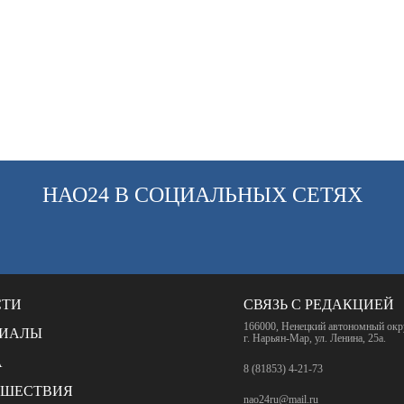
НАО24 В СОЦИАЛЬНЫХ СЕТЯХ
СТИ
СВЯЗЬ С РЕДАКЦИЕЙ
166000, Ненецкий автономный окр
РИАЛЫ
г. Нарьян-Мар, ул. Ленина, 25а.
А
8 (81853) 4-21-73
СШЕСТВИЯ
nao24ru@mail.ru