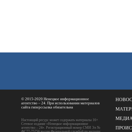
© 2015-2020 Ненецкое информационное
НОВО
агентство – 24. При использовании материалов
сайта гиперссылка обязательна
МАТЕ
МЕДИ
Настоящий ресурс может содержать материалы 16+
Сетевое издание «Ненецкое информационное
ПРОИ
агентство – 24». Регистрационный номер СМИ Эл №
ФС77-75756 выдан Федеральной службой по надзору