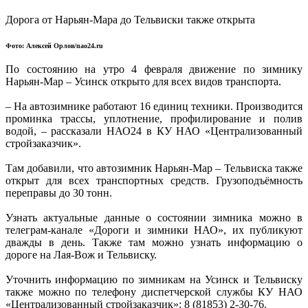
Дорога от Нарьян-Мара до Тельвиски также открыта
Фото: Алексей Орлов/nao24.ru
По состоянию на утро 4 февраля движение по зимнику
Нарьян-Мар – Усинск открыто для всех видов транспорта.
– На автозимнике работают 16 единиц техники. Производится
проминка трассы, уплотнение, профилирование и полив
водой, – рассказали НАО24 в КУ НАО «Централизованный
стройзаказчик».
Там добавили, что автозимник Нарьян-Мар – Тельвиска также
открыт для всех транспортных средств. Грузоподъёмность
переправы до 30 тонн.
Узнать актуальные данные о состоянии зимника можно в
телеграм-канале «Дороги и зимники НАО», их публикуют
дважды в день. Также там можно узнать информацию о
дороге на Лая-Вож и Тельвиску.
Уточнить информацию по зимникам на Усинск и Тельвиску
также можно по телефону диспетчерской службы КУ НАО
«Централизованный стройзаказчик»: 8 (81853) 2-30-76.