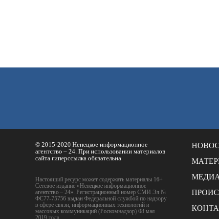
© 2015-2020 Ненецкое информационное
НОВО
агентство – 24. При использовании материалов
сайта гиперссылка обязательна
МАТЕ
МЕДИ
Настоящий ресурс может содержать материалы 16+
Сетевое издание «Ненецкое информационное
ПРОИ
агентство – 24». Регистрационный номер СМИ Эл №
ФС77-75756 выдан Федеральной службой по надзору
в сфере связи, информационных технологий и
КОНТ
массовых коммуникаций (Роскомнадзор) 08 мая
2019 года.