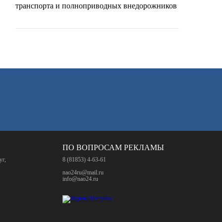
транспорта и полноприводных внедорожников
ПО ВОПРОСАМ РЕКЛАМЫ
уг,
8 (81853) 4-63-61
nao24ru@mail.ru
info@nao24.ru