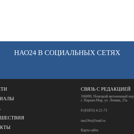
НАО24 В СОЦИАЛЬНЫХ СЕТЯХ
СТИ
СВЯЗЬ С РЕДАКЦИЕЙ
166000, Ненецкий автономный окр
РИАЛЫ
г. Нарьян-Мар, ул. Ленина, 25а.
А
8 (81853) 4-21-73
СШЕСТВИЯ
nao24ru@mail.ru
АКТЫ
Карта сайта