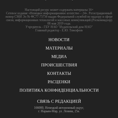
Настоящий ресурс может содержать материалы 16+
Сетевое издание «Ненецкое информационное агентство – 24». Регистрационный
номер СМИ Эл № ФС77-75756 выдан Федеральной службой по надзору в сфере
связи, информационных технологий и массовых коммуникаций (Роскомнадзор)
08 мая 2019 года.
Учредитель - ГБУ НАО "Издательский дом НАО"
Главный редактор - Е.Ю. Тимофеев
НОВОСТИ
МАТЕРИАЛЫ
МЕДИА
ПРОИСШЕСТВИЯ
КОНТАКТЫ
РАСЦЕНКИ
ПОЛИТИКА КОНФИДЕНЦИАЛЬНОСТИ
СВЯЗЬ С РЕДАКЦИЕЙ
166000, Ненецкий автономный округ,
г. Нарьян-Мар, ул. Ленина, 25а.