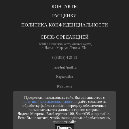
КОНТАКТЫ
РАСЦЕНКИ
ПОЛИТИКА КОНФИДЕНЦИАЛЬНОСТИ
СВЯЗЬ С РЕДАКЦИЕЙ
166000, Ненецкий автономный округ,
г. Нарьян-Мар, ул. Ленина, 25а.
8 (81853) 4-21-73
nao24ru@mail.ru
Карта сайта
RSS-лента
ПО ВОПРОСАМ РЕКЛАМЫ
Продолжая использовать сайт, Вы соглашаетесь с
политикой конфиденциальности
и даёте согласие на
8 (81853) 4-63-61
обработку файлов cookie и передачу обезличенных
пользовательских данных в сервис-метрики,
nao24ru@mail.ru
Яндекс.Метрика, Рамблер/топ-100, SberADS и top.mail.ru.
info@nao24.ru
Если Вы не хотите, чтобы ваши данные обрабатывались,
покиньте сайт.
Принять