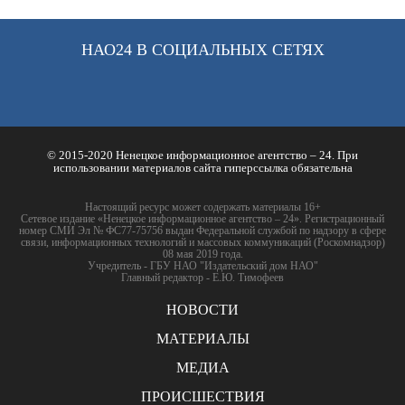
НАО24 В СОЦИАЛЬНЫХ СЕТЯХ
© 2015-2020 Ненецкое информационное агентство – 24. При
использовании материалов сайта гиперссылка обязательна
Настоящий ресурс может содержать материалы 16+
Сетевое издание «Ненецкое информационное агентство – 24». Регистрационный
номер СМИ Эл № ФС77-75756 выдан Федеральной службой по надзору в сфере
связи, информационных технологий и массовых коммуникаций (Роскомнадзор)
08 мая 2019 года.
Учредитель - ГБУ НАО "Издательский дом НАО"
Главный редактор - Е.Ю. Тимофеев
НОВОСТИ
МАТЕРИАЛЫ
МЕДИА
ПРОИСШЕСТВИЯ