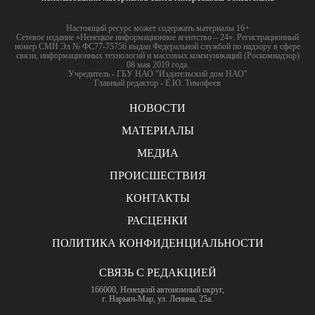
Настоящий ресурс может содержать материалы 16+
Сетевое издание «Ненецкое информационное агентство – 24». Регистрационный
номер СМИ Эл № ФС77-75756 выдан Федеральной службой по надзору в сфере
связи, информационных технологий и массовых коммуникаций (Роскомнадзор)
08 мая 2019 года.
Учредитель - ГБУ НАО "Издательский дом НАО"
Главный редактор - Е.Ю. Тимофеев
НОВОСТИ
МАТЕРИАЛЫ
МЕДИА
ПРОИСШЕСТВИЯ
КОНТАКТЫ
РАСЦЕНКИ
ПОЛИТИКА КОНФИДЕНЦИАЛЬНОСТИ
СВЯЗЬ С РЕДАКЦИЕЙ
166000, Ненецкий автономный округ,
г. Нарьян-Мар, ул. Ленина, 25а.