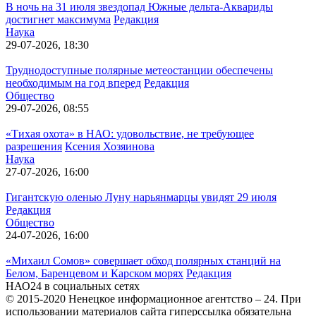
В ночь на 31 июля звездопад Южные дельта-Аквариды
достигнет максимума
Редакция
Наука
29-07-2026, 18:30
Труднодоступные полярные метеостанции обеспечены
необходимым на год вперед
Редакция
Общество
29-07-2026, 08:55
«Тихая охота» в НАО: удовольствие, не требующее
разрешения
Ксения Хозяинова
Наука
27-07-2026, 16:00
Гигантскую оленью Луну нарьянмарцы увидят 29 июля
Редакция
Общество
24-07-2026, 16:00
«Михаил Сомов» совершает обход полярных станций на
Белом, Баренцевом и Карском морях
Редакция
НАО24 в социальных сетях
© 2015-2020 Ненецкое информационное агентство – 24. При
использовании материалов сайта гиперссылка обязательна