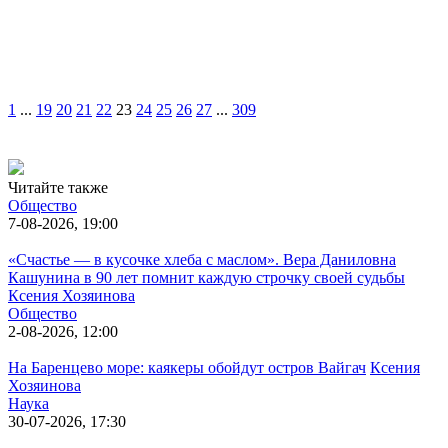
1
...
19
20
21
22
23
24
25
26
27
...
309
Читайте также
Общество
7-08-2026, 19:00
«Счастье — в кусочке хлеба с маслом». Вера Даниловна
Кашунина в 90 лет помнит каждую строчку своей судьбы
Ксения Хозяинова
Общество
2-08-2026, 12:00
На Баренцево море: каякеры обойдут остров Вайгач
Ксения
Хозяинова
Наука
30-07-2026, 17:30