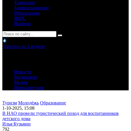
Транспорт
Здравоохранение
Образование
ЖКХ
Выборы
Прогноз на 2 недели
Новости
Материалы
Медиа
Происшествия
Туризм
Молодёжь
Образование
1-10-2025, 15:08
В НАО провели туристический поход для воспитанников
детского дома
Илья Кузьмин
792