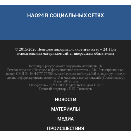
НАО24 В СОЦИАЛЬНЫХ СЕТЯХ
© 2015-2020 Ненецкое информационное агентство – 24. При
использовании материалов сайта гиперссылка обязательна
Настоящий ресурс может содержать материалы 16+
Сетевое издание «Ненецкое информационное агентство – 24». Регистрационный
номер СМИ Эл № ФС77-75756 выдан Федеральной службой по надзору в сфере
связи, информационных технологий и массовых коммуникаций (Роскомнадзор)
08 мая 2019 года.
Учредитель - ГБУ НАО "Издательский дом НАО"
Главный редактор - Е.Ю. Тимофеев
НОВОСТИ
МАТЕРИАЛЫ
МЕДИА
ПРОИСШЕСТВИЯ