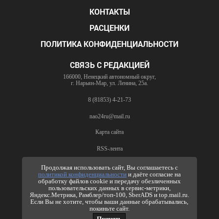
КОНТАКТЫ
РАСЦЕНКИ
ПОЛИТИКА КОНФИДЕНЦИАЛЬНОСТИ
СВЯЗЬ С РЕДАКЦИЕЙ
166000, Ненецкий автономный округ,
г. Нарьян-Мар, ул. Ленина, 25а.
8 (81853) 4-21-73
nao24ru@mail.ru
Карта сайта
RSS-лента
ПО ВОПРОСАМ РЕКЛАМЫ
Продолжая использовать сайт, Вы соглашаетесь с
политикой конфиденциальности
и даёте согласие на
8 (81853) 4-63-61
обработку файлов cookie и передачу обезличенных
пользовательских данных в сервис-метрики,
nao24ru@mail.ru
Яндекс.Метрика, Рамблер/топ-100, SberADS и top.mail.ru.
info@nao24.ru
Если Вы не хотите, чтобы ваши данные обрабатывались,
покиньте сайт.
Принять