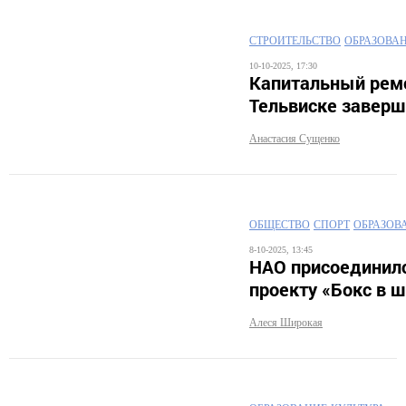
СТРОИТЕЛЬСТВО
ОБРАЗОВА
10-10-2025, 17:30
Капитальный ремо
Тельвиске заверш
Анастасия Сущенко
ОБЩЕСТВО
СПОРТ
ОБРАЗОВ
8-10-2025, 13:45
НАО присоединилс
проекту «Бокс в 
Алеся Широкая