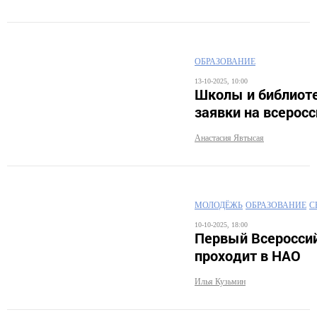
ОБРАЗОВАНИЕ
13-10-2025, 10:00
Школы и библиоте
заявки на всерос
Анастасия Явтысая
МОЛОДЁЖЬ
ОБРАЗОВАНИЕ
С
10-10-2025, 18:00
Первый Всероссий
проходит в НАО
Илья Кузьмин