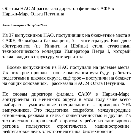
Об этом НАО24 рассказала директор филиала САФУ в
Нарьян-Маре Ольга Петунина
Фото: Екатерина Эстер/nao24.ru
Из 37 выпускников НАО, поступивших на бюджетные места в
САФУ, 30 выбрали бакалавриат, 5 – магистратуру. Ещё двое
абитуриентов (из Индиги и Шойны) стали студентами
технологического колледжа Императора Петра I, который
также входит в структуру университета.
– Восемь выпускников из НАО поступали на целевые места.
Их них трое прошли – после окончания вуза будут работать
педагогами в школах округа, ещё трое – поступили на бюджет
на общих основаниях, - рассказала НАО24 Ольга Петунина.
По словам директора филиала САФУ в Нарьян-Маре,
абитуриенты из Ненецкого округа в этом году чаще всего
выбирают гуманитарные специальности – примерно 70%
выпускников. Это педагогика, соцработа, международные
отношения, реклама и связь с общественностью и другие. Из
технических направлений спросом у ребят из заполярного
региона пользуются строительство, машиностроение,
нефтегазовое дело, электроэнергетика, биотехнология.