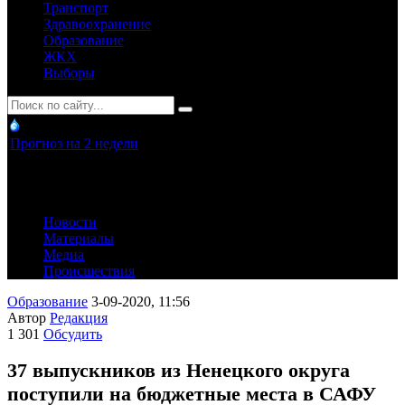
Транспорт
Здравоохранение
Образование
ЖКХ
Выборы
Прогноз на 2 недели
Новости
Материалы
Медиа
Происшествия
Образование
3-09-2020, 11:56
Автор
Редакция
1 301
Обсудить
37 выпускников из Ненецкого округа
поступили на бюджетные места в САФУ