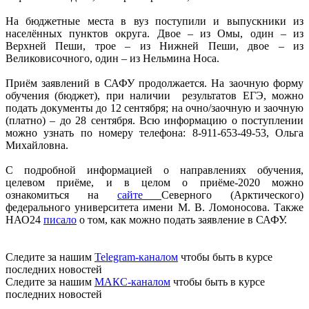
На бюджетные места в вуз поступили и выпускники из
населённых пунктов округа. Двое – из Омы, один – из
Верхней Пеши, трое – из Нижней Пеши, двое – из
Великовисочного, один – из Нельмина Носа.
Приём заявлений в САФУ продолжается. На заочную форму
обучения (бюджет), при наличии результатов ЕГЭ, можно
подать документы до 12 сентября; на очно/заочную и заочную
(платно) – до 28 сентября. Всю информацию о поступлении
можно узнать по номеру телефона: 8-911-653-49-53, Ольга
Михайловна.
С подробной информацией о направлениях обучения,
целевом приёме, и в целом о приёме-2020 можно
ознакомиться на
сайте
Северного (Арктического)
федерального университета имени М. В. Ломоносова. Также
НАО24
писало
о том, как можно подать заявление в САФУ.
Следите за нашим
Telegram-каналом
чтобы быть в курсе
последних новостей
Следите за нашим
МАКС-каналом
чтобы быть в курсе
последних новостей