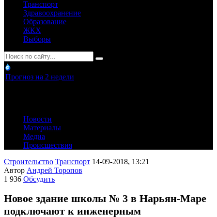
Транспорт
Здравоохранение
Образование
ЖКХ
Выборы
Прогноз на 2 недели
Новости
Материалы
Медиа
Происшествия
Строительство
Транспорт
14-09-2018, 13:21
Автор
Андрей Торопов
1 936
Обсудить
Новое здание школы № 3 в Нарьян-Маре
подключают к инженерным