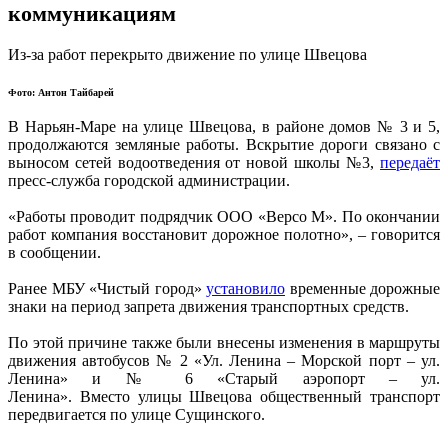
коммуникациям
Из-за работ перекрыто движение по улице Швецова
Фото: Антон Тайбарей
В Нарьян-Маре на улице Швецова, в районе домов № 3 и 5,
продолжаются земляные работы. Вскрытие дороги связано с
выносом сетей водоотведения от новой школы №3,
передаёт
пресс-служба городской администрации.
«Работы проводит подрядчик ООО «
Версо
М
». По окончании
работ компания восстановит дорожное полотно», – говорится
в сообщении.
Ранее МБУ «Чистый город»
установило
временные дорожные
знаки на период запрета движения транспортных средств.
По этой причине также были внесены изменения в маршруты
движения автобусов № 2 «Ул. Ленина – Морской порт – ул.
Ленина» и № 6 «Старый аэропорт – ул.
Ленина».
Вместо
улицы Швецова общественный транспорт
передвигается по улице Сущинского.