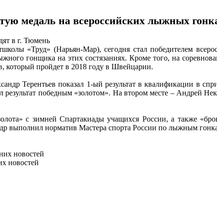
отую медаль на всероссийских лыжных гонк
ят в г. Тюмень
тшколы «Труд» (Нарьян-Мар), сегодня стал победителем всеро
ыжного гонщика на этих состязаниях. Кроме того, на соревно
, который пройдет в 2018 году в Швейцарии.
сандр Терентьев показал 1-ый результат в квалификации в спр
л результат победным «золотом». На втором месте – Андрей Не
«золота» с зимней Спартакиады учащихся России, а также «бр
андр выполнил норматив Мастера спорта России по лыжным гонк
них новостей
их новостей