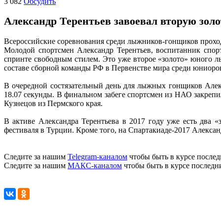
3 082
Обсудить
Александр Терентьев завоевал вторую зол
Всероссийские соревнования среди лыжников-гонщиков проход
Молодой спортсмен Александр Терентьев, воспитанник спор
спринте свободным стилем. Это уже второе «золото» юного л
составе сборной команды РФ в Первенстве мира среди юниоров
В очередной состязательный день для лыжных гонщиков Алек
18.07 секунды. В финальном забеге спортсмен из НАО закрепи
Кузнецов из Пермского края.
В активе Александра Терентьева в 2017 году уже есть два 
фестиваля в Турции. Кроме того, на Спартакиаде-2017 Алекс
Следите за нашим
Telegram-каналом
чтобы быть в курсе послед
Следите за нашим
МАКС-каналом
чтобы быть в курсе последн