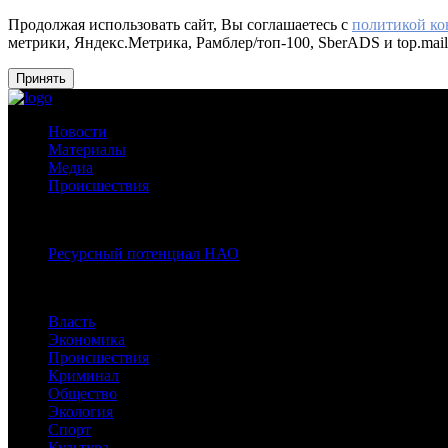
Продолжая использовать сайт, Вы соглашаетесь с
политикой к
метрики, Яндекс.Метрика, Рамблер/топ-100, SberADS и top.mail
Принять
Новости
Материалы
Медиа
Происшествия
Спецпроекты:
Ресурсный потенциал НАО
Рубрики
Власть
Экономика
Происшествия
Криминал
Общество
Экология
Спорт
Культура