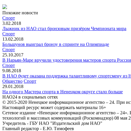
Похожие новости
Спорт
3.02.2018
Лыжник из НАО стал бронзовым призёром Чемпионата мира
Спорт
13.02.2018
Большунов выиграл бронзу в спринте на Олимпиаде
Спорт
25.10.2017
В Нарьян-Маре вручили удостоверения мастеров спорта Росс
Спорт
9.08.2018
В НАО будет оказана поддержка талантливому спортсмену из 
Общество
Спорт
29.01.2018
На одного Мастера спорта в Ненецком округе стало больше
НАО24 в социальных сетях
© 2015-2020 Ненецкое информационное агентство – 24. При ис
Настоящий ресурс может содержать материалы 16+
Сетевое издание «Ненецкое информационное агентство – 24»
технологий и массовых коммуникаций (Роскомнадзор) 08 мая 2
Учредитель - ГБУ НАО "Издательский дом НАО"
Главный редактор - Е.Ю. Тимофеев