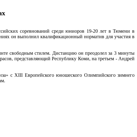
ах
ссийских соревнований среди юниоров 19-20 лет в Тюмени в
ваниях он выполнил квалификационный норматив для участия в
инте свободным стилем. Дистанцию он преодолел за 3 минуты
красов, представляющий Республику Коми, на третьем - Андрей
онза» с XIII Европейского юношеского Олимпийского зимнего
ам.