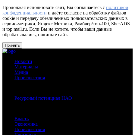
Продолжая использовать сайт, Вы соглашаетесь с
политикой
конфиденциальности
и даёте согласие на обработку файлов
cookie и передачу обезличенных пользовательских данных в
сервис-метрики, Яндекс.Метрика, Рамблер/топ-100, SberADS
и top.mail.ru. Если Вы не хотите, чтобы ваши данные
обрабатывались, покиньте сайт.
Принять
Новости
Материалы
Медиа
Происшествия
Спецпроекты:
Ресурсный потенциал НАО
Рубрики
Власть
Экономика
Происшествия
Криминал