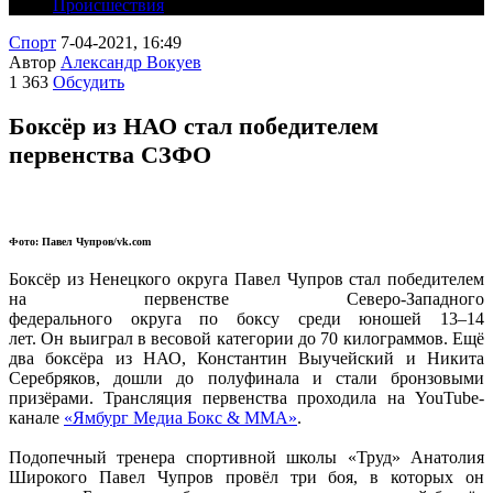
Происшествия
Спорт
7-04-2021, 16:49
Автор
Александр Вокуев
1 363
Обсудить
Боксёр из НАО стал победителем
первенства СЗФО
Фото:
Павел Чупров/vk.com
Боксёр из Ненецкого округа Павел Чупров стал победителем
на первенстве Северо-Западного
федерального округа по боксу среди юношей 13–14
лет. Он выиграл в весовой категории до 70 килограммов. Ещё
два боксёра из НАО, Константин Выучейский и Никита
Серебряков, дошли до полуфинала и стали бронзовыми
призёрами. Трансляция первенства проходила на YouTube-
канале
«Ямбург Медиа Бокс & ММА»
.
Подопечный тренера спортивной школы «Труд» Анатолия
Широкого Павел Чупров провёл три боя, в которых он