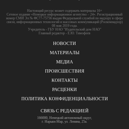
Настоящий ресурс может содержать материалы 16+
Сетевое издание «Ненецкое информационное агентство – 24». Регистрационный
номер СМИ Эл № ФС77-75756 выдан Федеральной службой по надзору в сфере
связи, информационных технологий и массовых коммуникаций (Роскомнадзор)
08 мая 2019 года.
Учредитель - ГБУ НАО "Издательский дом НАО"
Главный редактор - Е.Ю. Тимофеев
НОВОСТИ
МАТЕРИАЛЫ
МЕДИА
ПРОИСШЕСТВИЯ
КОНТАКТЫ
РАСЦЕНКИ
ПОЛИТИКА КОНФИДЕНЦИАЛЬНОСТИ
СВЯЗЬ С РЕДАКЦИЕЙ
166000, Ненецкий автономный округ,
г. Нарьян-Мар, ул. Ленина, 25а.