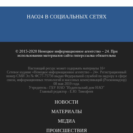
НАО24 В СОЦИАЛЬНЫХ СЕТЯХ
© 2015-2020 Ненецкое информационное агентство – 24. При
использовании материалов сайта гиперссылка обязательна
Настоящий ресурс может содержать материалы 16+
Сетевое издание «Ненецкое информационное агентство – 24». Регистрационный
номер СМИ Эл № ФС77-75756 выдан Федеральной службой по надзору в сфере
связи, информационных технологий и массовых коммуникаций (Роскомнадзор)
08 мая 2019 года.
Учредитель - ГБУ НАО "Издательский дом НАО"
Главный редактор - Е.Ю. Тимофеев
НОВОСТИ
МАТЕРИАЛЫ
МЕДИА
ПРОИСШЕСТВИЯ