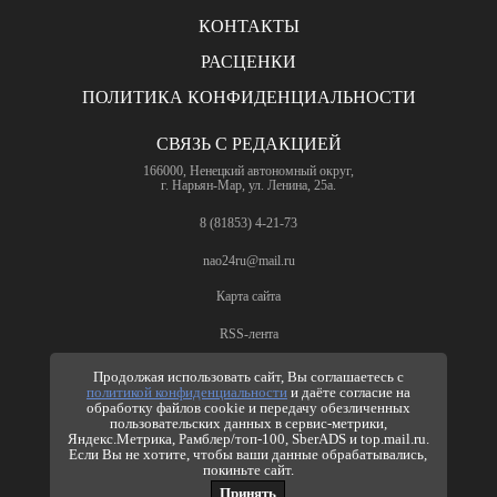
КОНТАКТЫ
РАСЦЕНКИ
ПОЛИТИКА КОНФИДЕНЦИАЛЬНОСТИ
СВЯЗЬ С РЕДАКЦИЕЙ
166000, Ненецкий автономный округ,
г. Нарьян-Мар, ул. Ленина, 25а.
8 (81853) 4-21-73
nao24ru@mail.ru
Карта сайта
RSS-лента
ПО ВОПРОСАМ РЕКЛАМЫ
Продолжая использовать сайт, Вы соглашаетесь с
политикой конфиденциальности
и даёте согласие на
8 (81853) 4-63-61
обработку файлов cookie и передачу обезличенных
пользовательских данных в сервис-метрики,
nao24ru@mail.ru
Яндекс.Метрика, Рамблер/топ-100, SberADS и top.mail.ru.
info@nao24.ru
Если Вы не хотите, чтобы ваши данные обрабатывались,
покиньте сайт.
Принять