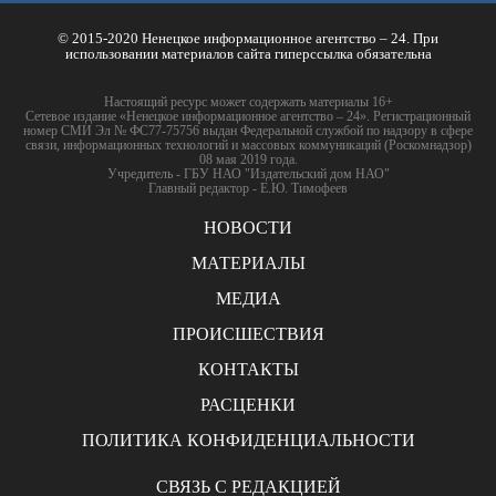
© 2015-2020 Ненецкое информационное агентство – 24. При
использовании материалов сайта гиперссылка обязательна
Настоящий ресурс может содержать материалы 16+
Сетевое издание «Ненецкое информационное агентство – 24». Регистрационный
номер СМИ Эл № ФС77-75756 выдан Федеральной службой по надзору в сфере
связи, информационных технологий и массовых коммуникаций (Роскомнадзор)
08 мая 2019 года.
Учредитель - ГБУ НАО "Издательский дом НАО"
Главный редактор - Е.Ю. Тимофеев
НОВОСТИ
МАТЕРИАЛЫ
МЕДИА
ПРОИСШЕСТВИЯ
КОНТАКТЫ
РАСЦЕНКИ
ПОЛИТИКА КОНФИДЕНЦИАЛЬНОСТИ
СВЯЗЬ С РЕДАКЦИЕЙ