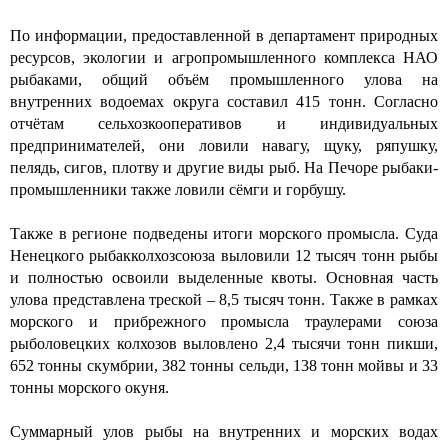
По информации, предоставленной в департамент природных
ресурсов, экологии и агропромышленного комплекса НАО
рыбаками, общий объём промышленного улова на
внутренних водоемах округа составил 415 тонн. Согласно
отчётам сельхозкооперативов и индивидуальных
предпринимателей, они ловили навагу, щуку, ряпушку,
пелядь, сигов, плотву и другие виды рыб. На Печоре рыбаки-
промышленники также ловили сёмги и горбушу.
Также в регионе подведены итоги морского промысла. Суда
Ненецкого рыбакколхозсоюза выловили 12 тысяч тонн рыбы
и полностью освоили выделенные квоты. Основная часть
улова представлена треской – 8,5 тысяч тонн. Также в рамках
морского и прибрежного промысла траулерами союза
рыболовецких колхозов выловлено 2,4 тысячи тонн пикши,
652 тонны скумбрии, 382 тонны сельди, 138 тонн мойвы и 33
тонны морского окуня.
Суммарный улов рыбы на внутренних и морских водах