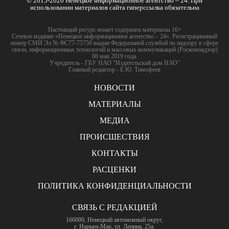
© 2015-2020 Ненецкое информационное агентство – 24. При
использовании материалов сайта гиперссылка обязательна
Настоящий ресурс может содержать материалы 16+
Сетевое издание «Ненецкое информационное агентство – 24». Регистрационный
номер СМИ Эл № ФС77-75756 выдан Федеральной службой по надзору в сфере
связи, информационных технологий и массовых коммуникаций (Роскомнадзор)
08 мая 2019 года.
Учредитель - ГБУ НАО "Издательский дом НАО"
Главный редактор - Е.Ю. Тимофеев
НОВОСТИ
МАТЕРИАЛЫ
МЕДИА
ПРОИСШЕСТВИЯ
КОНТАКТЫ
РАСЦЕНКИ
ПОЛИТИКА КОНФИДЕНЦИАЛЬНОСТИ
СВЯЗЬ С РЕДАКЦИЕЙ
166000, Ненецкий автономный округ,
г. Нарьян-Мар, ул. Ленина, 25а.