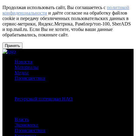
Продолжая использовать сайт, Вы соглашаетесь с
политикой
конфиденциальности
и даёте согласие на обработку файлов
cookie и передачу обезличенных пользовательских данных в
сервис-метрики, Яндекс.Метрика, Рамблер/топ-100, SberADS
и top.mail.ru. Если Вы не хотите, чтобы ваши данные
обрабатывались, покиньте сайт.
Принять
Новости
Материалы
Медиа
Происшествия
Спецпроекты:
Ресурсный потенциал НАО
Рубрики
Власть
Экономика
Происшествия
Криминал