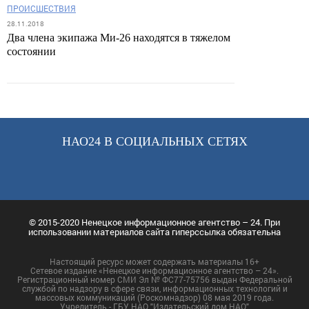
ПРОИСШЕСТВИЯ
28.11.2018
Два члена экипажа Ми-26 находятся в тяжелом
состоянии
НАО24 В СОЦИАЛЬНЫХ СЕТЯХ
© 2015-2020 Ненецкое информационное агентство – 24. При
использовании материалов сайта гиперссылка обязательна
Настоящий ресурс может содержать материалы 16+
Сетевое издание «Ненецкое информационное агентство – 24».
Регистрационный номер СМИ Эл № ФС77-75756 выдан Федеральной
службой по надзору в сфере связи, информационных технологий и
массовых коммуникаций (Роскомнадзор) 08 мая 2019 года.
Учредитель - ГБУ НАО "Издательский дом НАО"