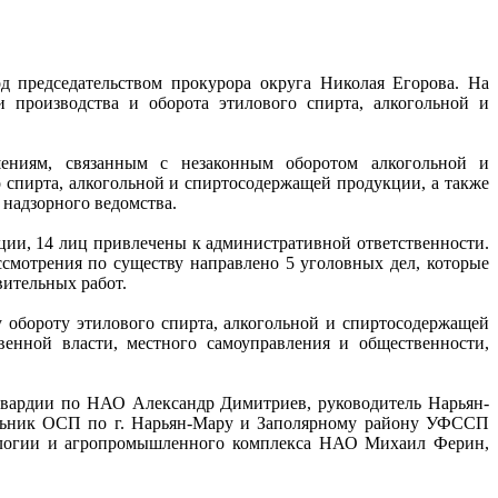
 председательством прокурора округа Николая Егорова. На
 производства и оборота этилового спирта, алкогольной и
ениям, связанным с незаконным оборотом алкогольной и
 спирта, алкогольной и спиртосодержащей продукции, а также
 надзорного ведомства.
кции, 14 лиц привлечены к административной ответственности.
ссмотрения по существу направлено 5 уголовных дел, которые
ительных работ.
обороту этилового спирта, алкогольной и спиртосодержащей
венной власти, местного самоуправления и общественности,
гвардии по НАО Александр Димитриев, руководитель Нарьян-
альник ОСП по г. Нарьян-Мару и Заполярному району УФССП
кологии и агропромышленного комплекса НАО Михаил Ферин,