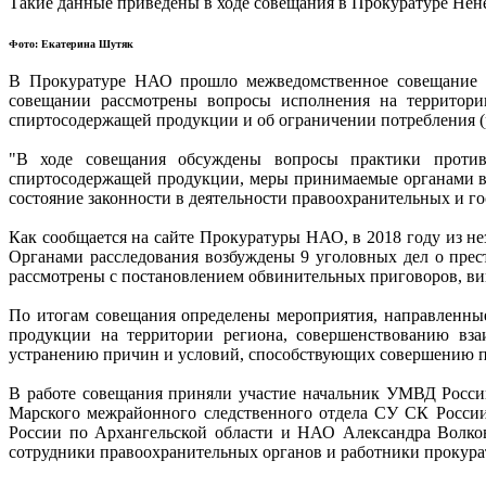
Такие данные приведены в ходе совещания в Прокуратуре Нен
Фото: Екатерина Шутяк
В Прокуратуре НАО прошло межведомственное совещание ру
совещании рассмотрены вопросы исполнения на территории 
спиртосодержащей продукции и об ограничении потребления (
"В ходе совещания обсуждены вопросы практики против
спиртосодержащей продукции, меры принимаемые органами вла
состояние законности в деятельности правоохранительных и го
Как сообщается на сайте Прокуратуры НАО, в 2018 году из не
Органами расследования возбуждены 9 уголовных дел о прест
рассмотрены с постановлением обвинительных приговоров, ви
По итогам совещания определены мероприятия, направленны
продукции на территории региона, совершенствованию взаи
устранению причин и условий, способствующих совершению 
В работе совещания приняли участие начальник УМВД Росси
Марского межрайонного следственного отдела СУ СК Росси
России по Архангельской области и НАО Александра Волко
сотрудники правоохранительных органов и работники прокура