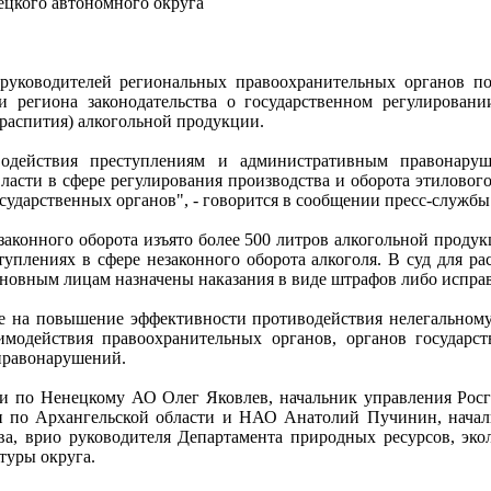
ецкого автономного округа
ководителей региональных правоохранительных органов под
региона законодательства о государственном регулировании
распития) алкогольной продукции.
одействия преступлениям и административным правонаруш
сти в сфере регулирования производства и оборота этилового
сударственных органов", - говорится в сообщении пресс-службы
законного оборота изъято более 500 литров алкогольной проду
уплениях в сфере незаконного оборота алкоголя. В суд для ра
новным лицам назначены наказания в виде штрафов либо исправ
е на повышение эффективности противодействия нелегальному 
модействия правоохранительных органов, органов государст
правонарушений.
и по Ненецкому АО Олег Яковлев, начальник управления Рос
и по Архангельской области и НАО Анатолий Пучинин, нач
ва, врио руководителя Департамента природных ресурсов, э
туры округа.