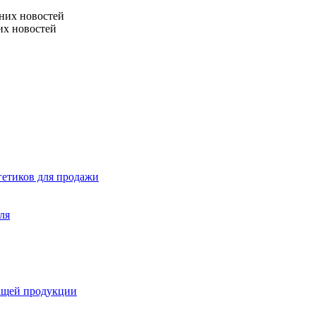
них новостей
их новостей
гетиков для продажи
ля
ащей продукции