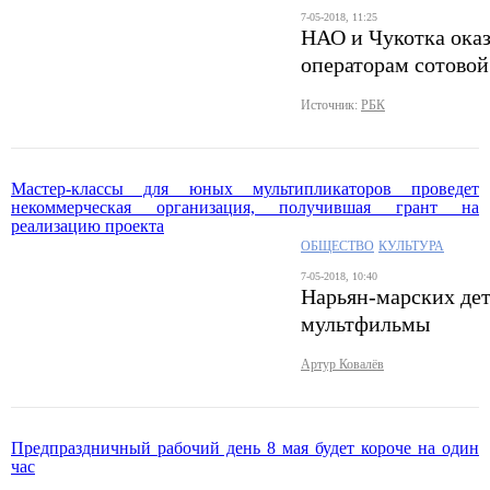
7-05-2018, 11:25
НАО и Чукотка ока
операторам сотовой
Источник:
РБК
Мастер-классы для юных мультипликаторов проведет
некоммерческая организация, получившая грант на
реализацию проекта
ОБЩЕСТВО
КУЛЬТУРА
7-05-2018, 10:40
Нарьян-марских дет
мультфильмы
Артур Ковалёв
Предпраздничный рабочий день 8 мая будет короче на один
час