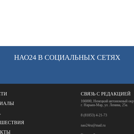
НАО24 В СОЦИАЛЬНЫХ СЕТЯХ
СТИ
СВЯЗЬ С РЕДАКЦИЕЙ
166000, Ненецкий автономный окр
РИАЛЫ
г. Нарьян-Мар, ул. Ленина, 25а.
А
8 (81853) 4-21-73
СШЕСТВИЯ
nao24ru@mail.ru
АКТЫ