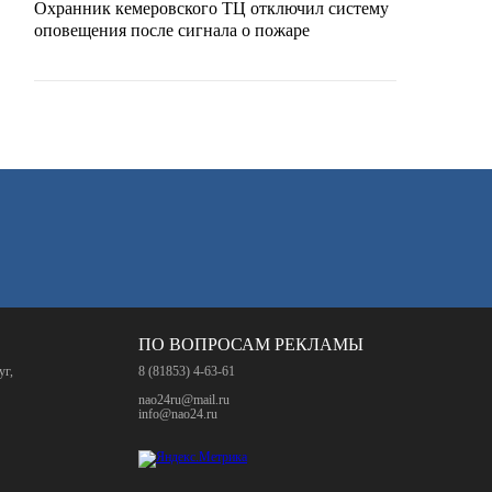
Охранник кемеровского ТЦ отключил систему
оповещения после сигнала о пожаре
ПО ВОПРОСАМ РЕКЛАМЫ
уг,
8 (81853) 4-63-61
nao24ru@mail.ru
info@nao24.ru