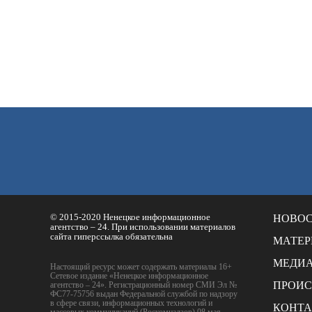
© 2015-2020 Ненецкое информационное
НОВО
агентство – 24. При использовании материалов
сайта гиперссылка обязательна
МАТЕ
МЕДИ
Настоящий ресурс может содержать материалы 16+
Сетевое издание «Ненецкое информационное
ПРОИ
агентство – 24». Регистрационный номер СМИ Эл №
ФС77-75756 выдан Федеральной службой по надзору
в сфере связи, информационных технологий и
КОНТ
массовых коммуникаций (Роскомнадзор) 08 мая