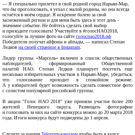
— Я специально прилетел в свой родной город Нарьян-Мар,
что бы проголосовать, я уехал с малой родины, но она всегда
остаётся в моём сердце. Я искренне болею за свой
заснеженный регион и для меня быть здесь в этот день -
значимое событие. Не бойтесь сделать свой выбор
и приходите голосовать! Участвуйте в #голосНАО2018,
голосуйте за лучшие фото на сайте
голоснао2018.рф
Победители получат айфоны и айпады, — написал Степан
Ледков
на своей странице в Instagram
.
Лидер группы «Марсель» включен в список общественных
наблюдателей, сформированный Общественной
палатой НАО. Степан Ледков планирует посетить еще
несколько избирательных участков в Нарьян-Маре, убедиться,
что голосование проходит в спокойном режиме.
А у избирателей будет возможность сделать совместное фото
с солистом популярной российской группы.
В акции "Голос НАО 2018" уже приняли участие более 200
жителей Ненецкого округа. Размещать фотографии
и голосовать за них на сайте конкурса можно до 20 марта 2018
года. Итоги конкурса будут подведены до 1 апреля.
Следите за нашим
Telegram-каналом
чтобы быть в курсе