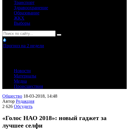
Транспорт
Здравоохранение
Образование
ЖКХ
Выборы
Прогноз на 2 недели
Новости
Материалы
Медиа
Происшествия
Общество
18-03-2018, 14:48
Автор
Редакция
2 626
Обсудить
«Голос НАО 2018»: новый гаджет за
лучшее селфи