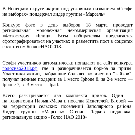
В Ненецком округе акцию под условным названием «Селфи
на выборах» поддержал лидер группы «Марсель»
Конкурс фото в день выборов 18 марта проводит
региональная молодежная некоммерческая организация
«Фотостудия «Блиц». Всем избирателям предлагается
сфотографироваться на участках и разместить пост в соцсетях
с хэштегом #голосНАО2018.
Селфи участников автоматически попадают на сайт конкурса
голоснао2018.рф
, где и разворачивается борьба за призы.
Участники акции, набравшие большее количество "лайков",
получат ценные подарки: за 1 место Iphone 8, за 2-е место —
Iphone 7, за 3 место — Ipad.
Всего разыгрывается два комплекта призов. Один —
на территории Нарьян-Мара и поселка Искателей. Второй —
на территории сельских поселений Заполярного района.
Лидер группы «Марсель» Степан Ледков поддержал
региональную акцию «Голос НАО 2018».