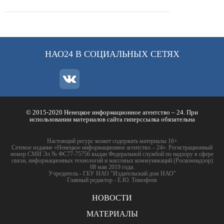
НАО24 В СОЦИАЛЬНЫХ СЕТЯХ
© 2015-2020 Ненецкое информационное агентство – 24. При
использовании материалов сайта гиперссылка обязательна
Настоящий ресурс может содержать материалы 16+
Сетевое издание «Ненецкое информационное агентство – 24». Регистрационный
номер СМИ Эл № ФС77-75756 выдан Федеральной службой по надзору в сфере
связи, информационных технологий и массовых коммуникаций (Роскомнадзор)
08 мая 2019 года.
Учредитель - ГБУ НАО "Издательский дом НАО"
Главный редактор - Е.Ю. Тимофеев
НОВОСТИ
МАТЕРИАЛЫ