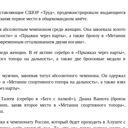
едставляющие СШОР «Труд», продемонстрировали выдающиеся
 заняв первое место в общекомандном зачёте.
я абсолютным чемпионом среди женщин. Она завоевала золото
тности» и «Прыжки через нарты», а также бронзу в «Метании
новременным отталкиванием двумя ногами».
среди женщин. В её активе серебро в «Прыжках через нарты»,
го топора на дальность», а также две бронзовые медали в
и мужчин, завоевав титул абсолютного чемпиона. Он одержал
» и «Метании спортивного топора на дальность», а также взял
ез нарты».
алеев (серебро в «Беге с палкой»), Диана Ванюта (бронза
нин, заняв второе место в «Метании спортивного топора»,
и.
ки к чемпионату России, который будет проходить в Алуште с