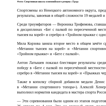
Фото: Спортивная школа олимпийского резерва «Труд»
Спортсмены из Ненецкого автономного округа, пр
результаты, завоевав в общей сложности 19 медалей и
Среди триумфаторов — Вероника Трофимова, ставша
в дисциплинах «Бег с палкой по пересеченной мес
тынзея на хорей» и серебро в «Тройном прыжке с од
Мила Корзова заняла второе место в общем зачёте 
«Метании тынзея на хорей» и «Метании спортивно
«Тройном прыжке» и «Беге с палкой».
Антон Латышев показал блестящие результаты сред
победу в «Беге с палкой по пересечённой местности
серебро в «Метании тынзея на хорей» и «Прыжках чер
Также в копилку сборной добавили медали Денис Т
в «Метании спортивного топора»). Алексей Хенер
выполнил норматив кандидата в мастера спорта Росси
— Эти соревнования были одним из этапов подготов