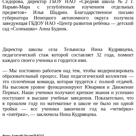
Сидорова, директор ГБОУ НАО «Средняя школа № 2 г.
Нарьян-Мара с углублённым изучением отдельных
предметов» Илья Шадрин. Благодарственное письмо
губернатора Ненецкого автономного округа получила
заведующая ГБДОУ НАО «Центр развития ребёнка — детский
сад «Солнышко» Анна Будник.
Директор школы села Тельвиска Нина Кудрявцева,
педагогический стаж которой составляет 32 года, помнит
каждого своего ученика и гордится ими.
— Мы постоянно работаем над тем, чтобы модернизировать
образовательный процесс. Наш педагогический коллектив —
это сплочённая команда, которая трудится с полной отдачей.
На высоком уровне функционируют Юнармия и Движение
Первых. Наши ученики получают крепкие знания и успешно
поступают в высшие учебные заведения. Показательно, что
в прошлом году по математике в школе не было ни одной
тройки — все ученики закончили год на «четвёрки»
и «пятёрки», — заключила Нина Кудрявцева.
Фото: Алексей Орлов/НАО24