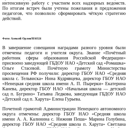
интенсивную работу с участием всех надзорных ведомств.
По итогам встреч были учтены пожелания и предложения
педагогов, что позволило сформировать чёткую стратегию
действий.
Фото: Алексей Орлов/НАО24
В завершение совещания наградами разного уровня были
отмечены педагоги и учителя округа. Звание «Почётный
работник сферы образования Российской Федерации»
присвоено заведующей ГБДОУ НАО «Детский сад «Ромашка»
Ольге Стасевой. Почётную грамоту Министерства
просвещения РФ получили: директор ГБОУ НАО «Средняя
школа с. Тельвиска» Нина Кудрявцева, директор ГБОУ НАО
«Ненецкая средняя школа имени А. П. Пырерки» Екатерина
Канева, директор ГБОУ НАО «Начальная школа — детский
сад п. Бугрино» Татьяна Ледкова, заведующая ГБДОУ НАО
«Детский сад п. Харута» Елена Гурьева.
Почетной грамотой Администрации Ненецкого автономного
округа отмечены: директор ГБОУ НАО «Средняя школа
имени А. А. Калинина с. Нижняя Пеша» Марина Голубина,
директор ГБОУ НАО «Средняя школа п. Харута» Светлана