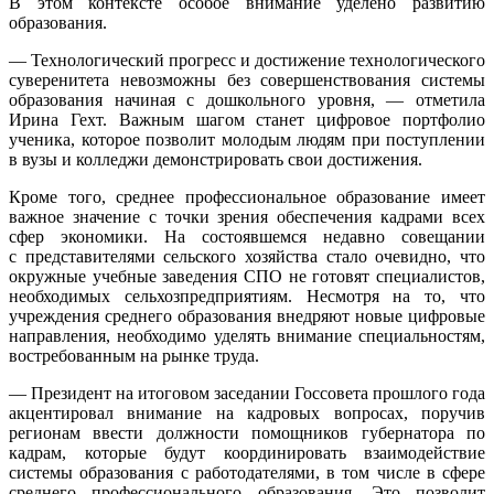
В этом контексте особое внимание уделено развитию
образования.
— Технологический прогресс и достижение технологического
суверенитета невозможны без совершенствования системы
образования начиная с дошкольного уровня, — отметила
Ирина Гехт. Важным шагом станет цифровое портфолио
ученика, которое позволит молодым людям при поступлении
в вузы и колледжи демонстрировать свои достижения.
Кроме того, среднее профессиональное образование имеет
важное значение с точки зрения обеспечения кадрами всех
сфер экономики. На состоявшемся недавно совещании
с представителями сельского хозяйства стало очевидно, что
окружные учебные заведения СПО не готовят специалистов,
необходимых сельхозпредприятиям. Несмотря на то, что
учреждения среднего образования внедряют новые цифровые
направления, необходимо уделять внимание специальностям,
востребованным на рынке труда.
— Президент на итоговом заседании Госсовета прошлого года
акцентировал внимание на кадровых вопросах, поручив
регионам ввести должности помощников губернатора по
кадрам, которые будут координировать взаимодействие
системы образования с работодателями, в том числе в сфере
среднего профессионального образования. Это позволит