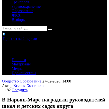
Транспорт
Здравоохранение
Образование
ЖКХ
Выборы
Прогноз на 2 недели
Новости
Материалы
Медиа
Происшествия
Общество
Образование
27-02-2026, 14:00
Автор
Ксения Хозяинова
1 182
Обсудить
В Нарьян-Маре наградили руководителей
школ и детских садов округа