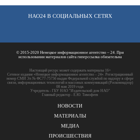
НАО24 В СОЦИАЛЬНЫХ СЕТЯХ
© 2015-2020 Ненецкое информационное агентство – 24. При
использовании материалов сайта гиперссылка обязательна
Настоящий ресурс может содержать материалы 16+
Сетевое издание «Ненецкое информационное агентство – 24». Регистрационный
номер СМИ Эл № ФС77-75756 выдан Федеральной службой по надзору в сфере
связи, информационных технологий и массовых коммуникаций (Роскомнадзор)
08 мая 2019 года.
Учредитель - ГБУ НАО "Издательский дом НАО"
Главный редактор - Е.Ю. Тимофеев
НОВОСТИ
МАТЕРИАЛЫ
МЕДИА
ПРОИСШЕСТВИЯ