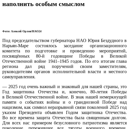
наполнить особым смыслом
Фото: Алексей Орлов/НАО24
Под председательством губернатора НАО Юрия Бездудного в
Нарьян-Маре состоялось заседание организационного
комитета по подготовке и проведению мероприятий,
посвящённых 80-й годовщине Победы в Великой
Отечественной войне 1941–1945 годов. По его итогам глава
региона дал ряд поручений своим заместителям,
руководителям органов исполнительной власти и местного
самоуправления.
— 2025 год очень важный и знаковый для нашей страны, это
Год защитника Отечества и, конечно, 80-летия Победы
в Великой Отечественной войне. В знак нашей немеркнущей
памяти о событиях войны и о грандиозной Победе над
нацизмом, как символ неразрывной связи поколений 2025 год
указом Президента объявлен Годом защитника Отечества.
Во все времена защита Отечества была священным долгом.
Для всех нас примером безусловного патриотизма является
поколение, пережившее все тяготы военного времени.