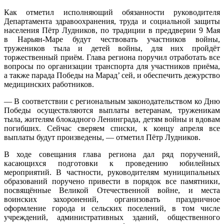
Как отметил исполняющий обязанности руководителя
Департамента здравоохранения, труда и социальной защиты
населения Пётр Лудников, по традиции в преддверии 9 Мая
в Нарьян-Маре будут чествовать участников войны,
тружеников тыла и детей войны, для них пройдёт
торжественный приём. Глава региона поручил отработать все
вопросы по организации транспорта для участников приёма,
а также парада Победы на Марад’ сей, и обеспечить дежурство
медицинских работников.
— В соответствии с региональным законодательством ко Дню
Победы осуществляются выплаты ветеранам, труженикам
тыла, жителям блокадного Ленинграда, детям войны и вдовам
погибших. Сейчас сверяем списки, к концу апреля все
выплаты будут произведены, — отметил Пётр Лудников.
В ходе совещания глава региона дал ряд поручений,
касающихся подготовки к проведению юбилейных
мероприятий. В частности, руководителям муниципальных
образований поручено привести в порядок все памятники,
посвящённые Великой Отечественной войне, и места
воинских захоронений, организовать праздничное
оформление города и сельских поселений, в том числе
учреждений, административных зданий, общественного