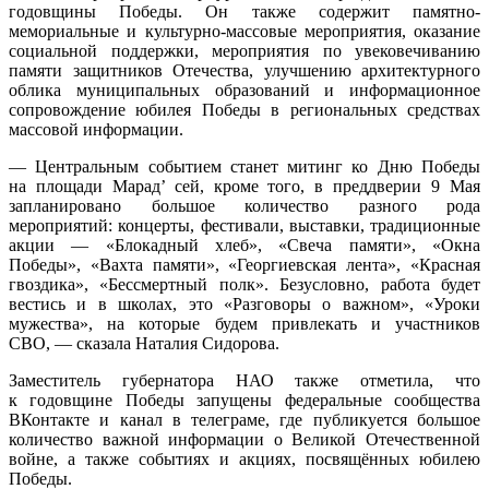
годовщины Победы. Он также содержит памятно-
мемориальные и культурно-массовые мероприятия, оказание
социальной поддержки, мероприятия по увековечиванию
памяти защитников Отечества, улучшению архитектурного
облика муниципальных образований и информационное
сопровождение юбилея Победы в региональных средствах
массовой информации.
— Центральным событием станет митинг ко Дню Победы
на площади Марад’ сей, кроме того, в преддверии 9 Мая
запланировано большое количество разного рода
мероприятий: концерты, фестивали, выставки, традиционные
акции — «Блокадный хлеб», «Свеча памяти», «Окна
Победы», «Вахта памяти», «Георгиевская лента», «Красная
гвоздика», «Бессмертный полк». Безусловно, работа будет
вестись и в школах, это «Разговоры о важном», «Уроки
мужества», на которые будем привлекать и участников
СВО, — сказала Наталия Сидорова.
Заместитель губернатора НАО также отметила, что
к годовщине Победы запущены федеральные сообщества
ВКонтакте и канал в телеграме, где публикуется большое
количество важной информации о Великой Отечественной
войне, а также событиях и акциях, посвящённых юбилею
Победы.