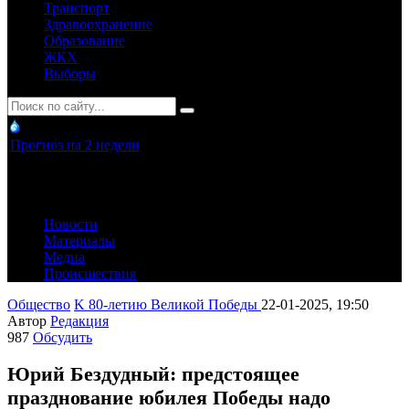
Транспорт
Здравоохранение
Образование
ЖКХ
Выборы
Прогноз на 2 недели
Новости
Материалы
Медиа
Происшествия
Общество
K 80-летию Великой Победы
22-01-2025, 19:50
Автор
Редакция
987
Обсудить
Юрий Бездудный: предстоящее
празднование юбилея Победы надо