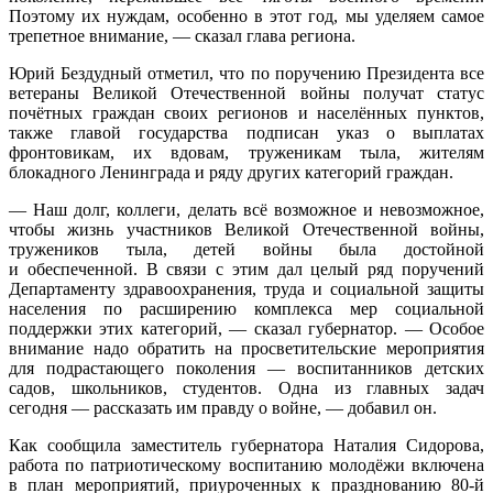
Поэтому их нуждам, особенно в этот год, мы уделяем самое
трепетное внимание, — сказал глава региона.
Юрий Бездудный отметил, что по поручению Президента все
ветераны Великой Отечественной войны получат статус
почётных граждан своих регионов и населённых пунктов,
также главой государства подписан указ о выплатах
фронтовикам, их вдовам, труженикам тыла, жителям
блокадного Ленинграда и ряду других категорий граждан.
— Наш долг, коллеги, делать всё возможное и невозможное,
чтобы жизнь участников Великой Отечественной войны,
тружеников тыла, детей войны была достойной
и обеспеченной. В связи с этим дал целый ряд поручений
Департаменту здравоохранения, труда и социальной защиты
населения по расширению комплекса мер социальной
поддержки этих категорий, — сказал губернатор. — Особое
внимание надо обратить на просветительские мероприятия
для подрастающего поколения — воспитанников детских
садов, школьников, студентов. Одна из главных задач
сегодня — рассказать им правду о войне, — добавил он.
Как сообщила заместитель губернатора Наталия Сидорова,
работа по патриотическому воспитанию молодёжи включена
в план мероприятий, приуроченных к празднованию 80-й