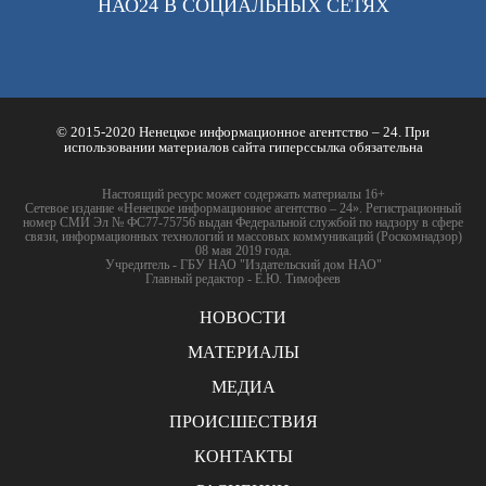
НАО24 В СОЦИАЛЬНЫХ СЕТЯХ
© 2015-2020 Ненецкое информационное агентство – 24. При
использовании материалов сайта гиперссылка обязательна
Настоящий ресурс может содержать материалы 16+
Сетевое издание «Ненецкое информационное агентство – 24». Регистрационный
номер СМИ Эл № ФС77-75756 выдан Федеральной службой по надзору в сфере
связи, информационных технологий и массовых коммуникаций (Роскомнадзор)
08 мая 2019 года.
Учредитель - ГБУ НАО "Издательский дом НАО"
Главный редактор - Е.Ю. Тимофеев
НОВОСТИ
МАТЕРИАЛЫ
МЕДИА
ПРОИСШЕСТВИЯ
КОНТАКТЫ