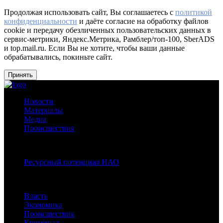
Продолжая использовать сайт, Вы соглашаетесь с
политикой
конфиденциальности
и даёте согласие на обработку файлов
cookie и передачу обезличенных пользовательских данных в
сервис-метрики, Яндекс.Метрика, Рамблер/топ-100, SberADS
и top.mail.ru. Если Вы не хотите, чтобы ваши данные
обрабатывались, покиньте сайт.
Принять
Новости
Материалы
Медиа
Происшествия
Спецпроекты:
Ресурсный потенциал НАО
Рубрики
Власть
Экономика
Происшествия
Криминал