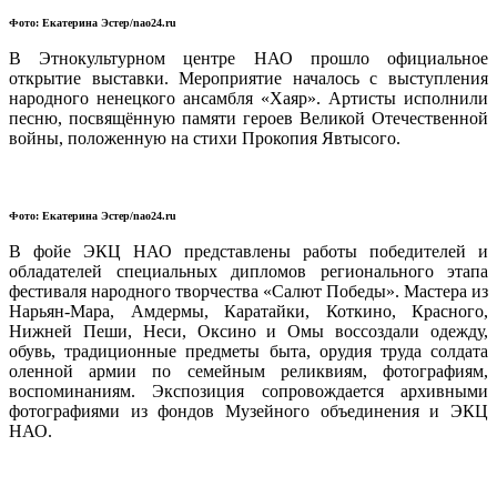
Фото: Екатерина Эстер/nao24.ru
В Этнокультурном центре НАО прошло официальное
открытие выставки. Мероприятие началось с выступления
народного ненецкого ансамбля «Хаяр». Артисты исполнили
песню, посвящённую памяти героев Великой Отечественной
войны, положенную на стихи Прокопия Явтысого.
Фото: Екатерина Эстер/nao24.ru
В фойе ЭКЦ НАО представлены работы победителей и
обладателей специальных дипломов регионального этапа
фестиваля народного творчества «Салют Победы». Мастера из
Нарьян-Мара, Амдермы, Каратайки, Коткино, Красного,
Нижней Пеши, Неси, Оксино и Омы воссоздали одежду,
обувь, традиционные предметы быта, орудия труда солдата
оленной армии по семейным реликвиям, фотографиям,
воспоминаниям. Экспозиция сопровождается архивными
фотографиями из фондов Музейного объединения и ЭКЦ
НАО.