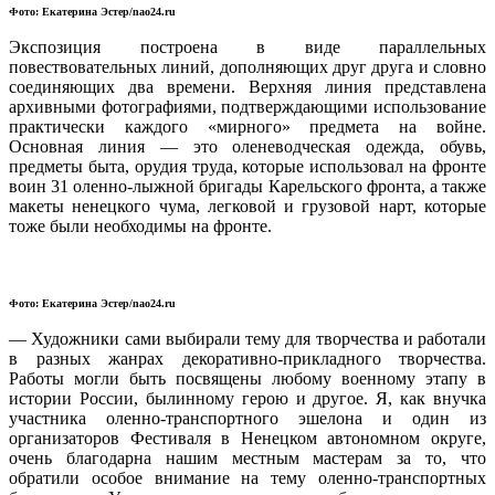
Фото: Екатерина Эстер/nao24.ru
Экспозиция построена в виде параллельных
повествовательных линий, дополняющих друг друга и словно
соединяющих два времени. Верхняя линия представлена
архивными фотографиями, подтверждающими использование
практически каждого «мирного» предмета на войне.
Основная линия — это оленеводческая одежда, обувь,
предметы быта, орудия труда, которые использовал на фронте
воин 31 оленно-лыжной бригады Карельского фронта, а также
макеты ненецкого чума, легковой и грузовой нарт, которые
тоже были необходимы на фронте.
Фото: Екатерина Эстер/nao24.ru
— Художники сами выбирали тему для творчества и работали
в разных жанрах декоративно-прикладного творчества.
Работы могли быть посвящены любому военному этапу в
истории России, былинному герою и другое. Я, как внучка
участника оленно-транспортного эшелона и один из
организаторов Фестиваля в Ненецком автономном округе,
очень благодарна нашим местным мастерам за то, что
обратили особое внимание на тему оленно-транспортных