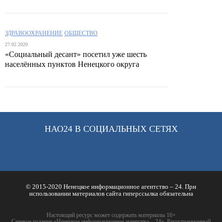
ЗДРАВООХРАНЕНИЕ
ОБЩЕСТВО
27.02.2020
«Социальный десант» посетил уже шесть
населённых пунктов Ненецкого округа
НАО24 В СОЦИАЛЬНЫХ СЕТЯХ
© 2015-2020 Ненецкое информационное агентство – 24. При
использовании материалов сайта гиперссылка обязательна
Настоящий ресурс может содержать материалы 16+
Сетевое издание «Ненецкое информационное агентство – 24». Регистрационный