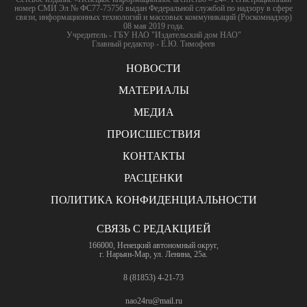
номер СМИ Эл № ФС77-75756 выдан Федеральной службой по надзору в сфере
связи, информационных технологий и массовых коммуникаций (Роскомнадзор)
08 мая 2019 года.
Учредитель - ГБУ НАО "Издательский дом НАО"
Главный редактор - Е.Ю. Тимофеев
НОВОСТИ
МАТЕРИАЛЫ
МЕДИА
ПРОИСШЕСТВИЯ
КОНТАКТЫ
РАСЦЕНКИ
ПОЛИТИКА КОНФИДЕНЦИАЛЬНОСТИ
СВЯЗЬ С РЕДАКЦИЕЙ
166000, Ненецкий автономный округ,
г. Нарьян-Мар, ул. Ленина, 25а.
8 (81853) 4-21-73
nao24ru@mail.ru