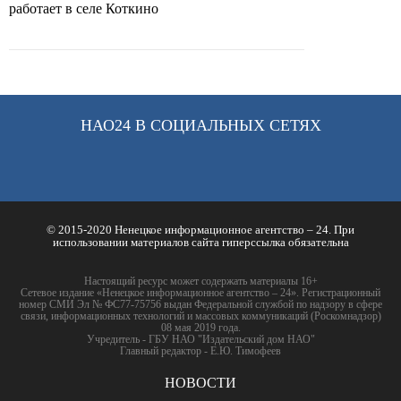
работает в селе Коткино
НАО24 В СОЦИАЛЬНЫХ СЕТЯХ
© 2015-2020 Ненецкое информационное агентство – 24. При
использовании материалов сайта гиперссылка обязательна
Настоящий ресурс может содержать материалы 16+
Сетевое издание «Ненецкое информационное агентство – 24». Регистрационный
номер СМИ Эл № ФС77-75756 выдан Федеральной службой по надзору в сфере
связи, информационных технологий и массовых коммуникаций (Роскомнадзор)
08 мая 2019 года.
Учредитель - ГБУ НАО "Издательский дом НАО"
Главный редактор - Е.Ю. Тимофеев
НОВОСТИ