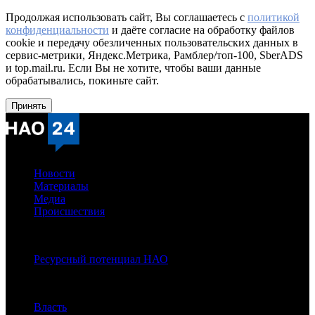
Продолжая использовать сайт, Вы соглашаетесь с
политикой
конфиденциальности
и даёте согласие на обработку файлов
cookie и передачу обезличенных пользовательских данных в
сервис-метрики, Яндекс.Метрика, Рамблер/топ-100, SberADS
и top.mail.ru. Если Вы не хотите, чтобы ваши данные
обрабатывались, покиньте сайт.
Принять
Новости
Материалы
Медиа
Происшествия
Спецпроекты:
Ресурсный потенциал НАО
Рубрики
Власть