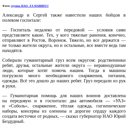
Фото:
группа НАО. ZА НАШИХ!!!
Александр и Сергей также навестили наших бойцов в
полевом госпитале:
— Госпиталь недалеко от передовой — условия сами
представляете какие. Тех, у кого тяжелые ранения, конечно,
отправляют в Ростов, Воронеж. Тяжело, но все держатся —
не только жители округа, но и остальные, все вместе ведь там
находятся.
Собирали гуманитарный груз всем округом: родственники
ребят, друзья, остальные жители округа — неравнодушные
люди, которые хотят помочь нашим. Тогда в машины
погрузили много необходимого снаряжения, питания,
одежды. Всё это дошло до наших ребят. Груз передали из рук
в руки.
— Гуманитарная помощь для наших воинов доставлена
на передовую и в госпитали: два автомобиля — «УАЗ»
и «Соболь», снаряжение, тёплая одежда, гигиенические
наборы, консервы из оленины и дорогие сердцу каждого
солдата весточки от родных, — сказал губернатор НАО Юрий
Бездудный.