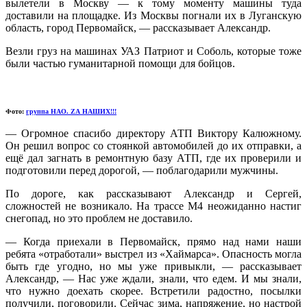
вылетели в Москву — к тому моменту машины туда
доставили на площадке. Из Москвы погнали их в Луганскую
область, город Первомайск, — рассказывает Александр.
Везли груз на машинах УАЗ Патриот и Соболь, которые тоже
были частью гуманитарной помощи для бойцов.
Фото:
группа НАО. ZА НАШИХ!!!
— Огромное спасибо директору АТП Виктору Калюжному.
Он решил вопрос со стоянкой автомобилей до их отправки, а
ещё дал загнать в ремонтную базу АТП, где их проверили и
подготовили перед дорогой, — поблагодарили мужчины.
По дороге, как рассказывают Александр и Сергей,
сложностей не возникало. На трассе М4 неожиданно настиг
снегопад, но это проблем не доставило.
— Когда приехали в Первомайск, прямо над нами наши
ребята «отработали» выстрел из «Хаймарса». Опасность могла
быть где угодно, но мы уже привыкли, — рассказывает
Александр, — Нас уже ждали, знали, что едем. И мы знали,
что нужно доехать скорее. Встретили радостно, посылки
получили, поговорили. Сейчас зима, напряжение, но настрой