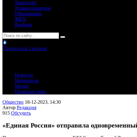
Транспорт
Здравоохранение
Образование
ЖКХ
Выборы
Прогноз на 2 недели
Новости
Материалы
Медиа
Происшествия
Общество
18-12-2023, 14:30
Автор
Редакция
915
Обсудить
«Единая Россия» отправила одновременны