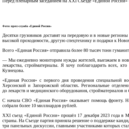
Перед пленарным заседанием на ХХI Съезде «Единой России» б
Фото: пресс-служба «Единой России»
Десятки грузовиков доставят на передовую и в новые регионы
высокой проходимости, другую спецтехнику и подарки к Новом
Всего «Единая Россия» отправила более 80 тысяч тонн гуман
— Мы ежедневно мониторим нужды жителей, выезжаем в новые
лекарства, стройматериалы. Я хочу поблагодарить всех, к
Кузнецова.
«Единая Россия» с первого дня проведения специальной в
Херсонской и Запорожской областях. Региональные отделен
до лекарств и медицинского оборудования, стройматериалов и
С начала СВО «Единая Россия» оказывает помощь фронту. На 
собрали более 10 миллиардов рублей.
ХХI съезд «Единой России» прошёл 17 декабря 2023 года в 
страны. На Съезде партия приняла решение о поддержке канд
три панельных дискуссии, главными участниками которых стал