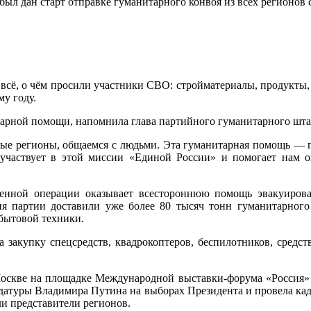
ыл дан старт отправке гуманитарного конвоя из всех регионов
 всё, о чём просили участники СВО: стройматериалы, продукты, 
у году.
итарной помощи, напомнила глава партийного гуманитарного шт
 регионы, общаемся с людьми. Эта гуманитарная помощь — по 
то участвует в этой миссии «Единой России» и помогает нам
оенной операции оказывает всестороннюю помощь эвакуирова
ия партии доставили уже более 80 тысяч тонн гуманитарног
 бытовой техники.
закупку спецсредств, квадрокоптеров, беспилотников, средст
Москве на площадке Международной выставки-форума «Россия» 
идатуры Владимира Путина на выборах Президента и провела кад
и представители регионов.